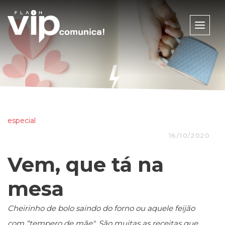
Toggle
naviga
especial
16/10/2020
Vem, que tá na
mesa
Cheirinho de bolo saindo do forno ou aquele feijão
com “tempero de mãe". São muitas as receitas que