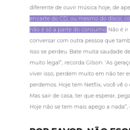
diferente de ouvir música hoje, de ape
encarte do CD, ou mesmo do disco, col
não é só a parte do consumo.
Não é ir
conversar com outra pessoa que tamb
Isso se perdeu. Bate muita saudade d
muito legal”, recorda Gilson. “As ge
viver isso, perdem muito em não ter e
perdemos. Hoje tem Netflix, você vê o 
Mas sair de casa, ter que esperar, peg
Hoje não se tem mais apego a nada”, 