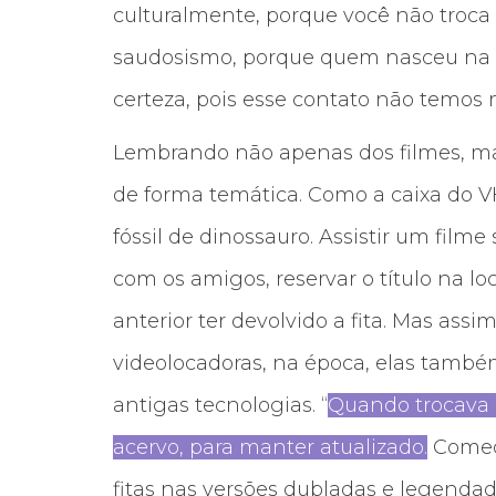
culturalmente, porque você não troca
saudosismo, porque quem nasceu na e
certeza, pois esse contato não temos
Lembrando não apenas dos filmes, ma
de forma temática. Como a caixa do VH
fóssil de dinossauro. Assistir um film
com os amigos, reservar o título na lo
anterior ter devolvido a fita. Mas as
videolocadoras, na época, elas també
antigas tecnologias. “
Quando trocava 
acervo, para manter atualizado.
Começ
fitas nas versões dubladas e legendada