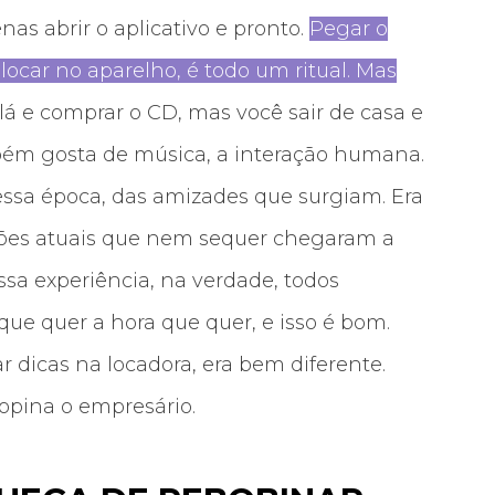
nas abrir o aplicativo e pronto.
Pegar o
ocar no aparelho, é todo um ritual. Mas
 lá e comprar o CD, mas você sair de casa e
ém gosta de música, a interação humana.
essa época, das amizades que surgiam. Era
rações atuais que nem sequer chegaram a
ssa experiência, na verdade, todos
que quer a hora que quer, e isso é bom.
ar dicas na locadora, era bem diferente.
opina o empresário.