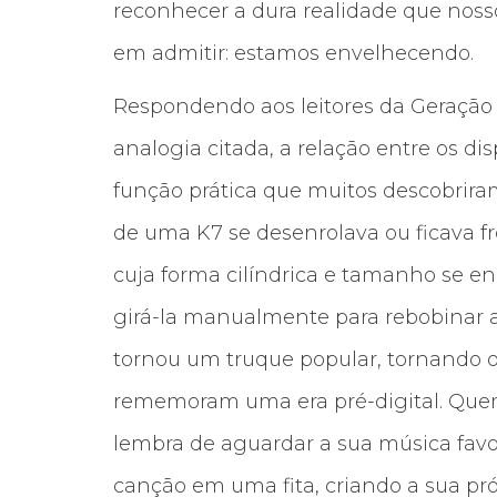
reconhecer a dura realidade que nosso
em admitir: estamos envelhecendo.
Respondendo aos leitores da Geração
analogia citada, a relação entre os dis
função prática que muitos descobriram
de uma K7 se desenrolava ou ficava f
cuja forma cilíndrica e tamanho se en
girá-la manualmente para rebobinar a f
tornou um truque popular, tornando o
rememoram uma era pré-digital. Quem
lembra de aguardar a sua música favor
canção em uma fita, criando a sua pró