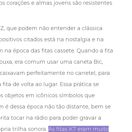
s corações e almas jovens são resistentes
 Z, que podem não entender a clássica
positivos citados está na nostalgia e na
 na época das fitas cassete. Quando a fita
rouxa, era comum usar uma caneta Bic,
caixavam perfeitamente no carretel, para
ita de volta ao lugar. Essa prática se
s objetos em icônicos símbolos que
 é dessa época não tão distante, bem se
ita tocar na rádio para poder gravar a
pria trilha sonora.
As fitas K7 eram muito