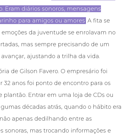
o. Eram diários sonoros, mensagens
carinho para amigos ou amores
.
A fita se
as emoções da juventude se enrolavam no
apertadas, mas sempre precisando de um
avançar, ajustando a trilha da vida.
ia de Gilson Favero. O empresário foi
r 32 anos foi ponto de encontro para os
 plantão. Entrar em uma loja de CDs ou
gumas décadas atrás, quando o hábito era
, não apenas dedilhando entre as
es sonoras, mas trocando informações e