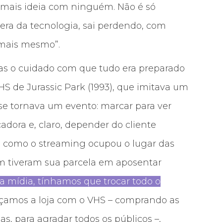
 mais ideia com ninguém. Não é só
ra da tecnologia, sai perdendo, com
 mais mesmo”.
s o cuidado com que tudo era preparado
S de Jurassic Park (1993), que imitava um
e se tornava um evento: marcar para ver
cadora e, claro, depender do cliente
sim como o streaming ocupou o lugar das
m tiveram sua parcela em aposentar
a mídia, tínhamos que trocar todo o
amos a loja com o VHS – comprando as
s, para agradar todos os públicos –,