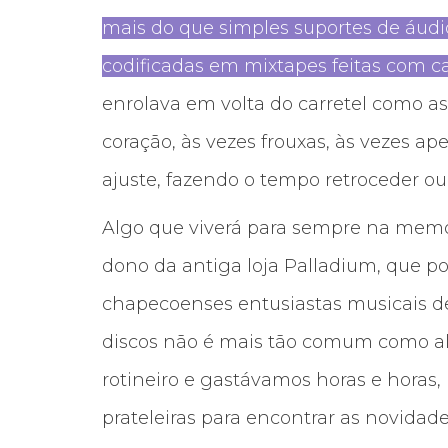
mais do que simples suportes de áudi
codificadas em mixtapes feitas com 
enrolava em volta do carretel como 
coração, às vezes frouxas, às vezes 
ajuste, fazendo o tempo retroceder ou 
Algo que viverá para sempre na memór
dono da antiga loja Palladium, que po
chapecoenses entusiastas musicais de
discos não é mais tão comum como al
rotineiro e gastávamos horas e horas
prateleiras para encontrar as novidad