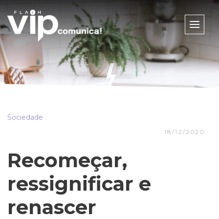
Toggle
naviga
Sociedade
18/12/2020
Recomeçar,
ressignificar e
renascer