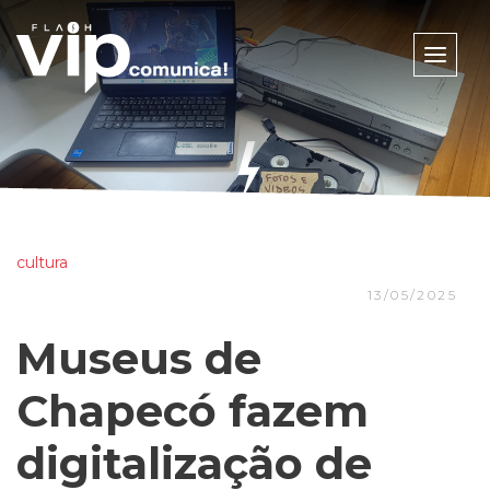
Toggle
naviga
cultura
13/05/2025
Museus de
Chapecó fazem
digitalização de