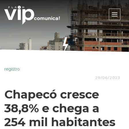
Toggle
naviga
registro
29/06/2023
Chapecó cresce
38,8% e chega a
254 mil habitantes