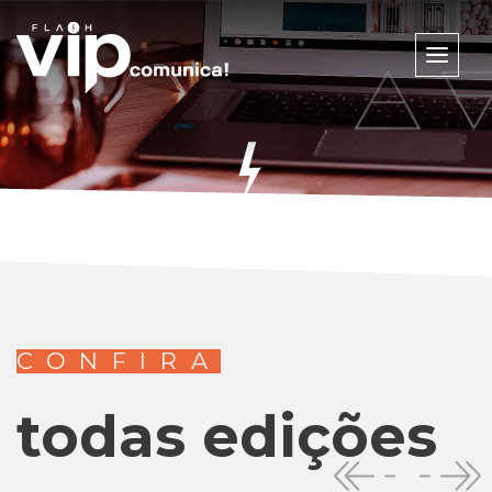
Toggle
naviga
CONFIRA
todas edições