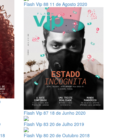
Flash Vip 88
11 de Agosto 2020
0
Flash Vip 87
18 de Junho 2020
9
Flash Vip 83
20 de Julho 2019
018
Flash Vip 80
20 de Outubro 2018